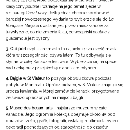
Kanadyjczyków, która doczekała się wielu wersji. Świetny
klasyczny
poutine
i wariacje na jego temat zjecie w
restauracji
Chez Lucky
. Jeśli jednak chcecie spróbować
bardziej nowoczesnego wydania to wybierzcie się do
La
Banquise
. Miejsce uważane jest przez mieszkańców za
turystyczne, co nie zmienia faktu, że wegański
poutine
z
guacamole jest pyszny!
3. Old port
czyli stare miasto to najpiękniejsza część miasta,
która w szczególności ożywa latem! To tu odbywają się
słynne w całej Kanadzie festiwale. Wybierzcie się na spacer
nad rzekę oraz przejażdżkę diabelskim młynem.
4. Bajgle w St Viateur
to pozycja obowiązkowa podczas
pobytu w Montrealu. Oprócz piekarni, w St Viateur znajduje się
urocza kawiarnia, w której zamówicie kanapki przygotowane
ze świeżo upieczonych na miejscu bajgli.
5. Musee des
beaux- arts
- najstarsze muzeum w całej
Kanadzie. Jego ogromna kolekcja obejmuje około 45 000
obrazów, rzeźb, grafik, fotografii, instalacji multimedialnych i
dekoracji pochodzących od starożytności do czasów