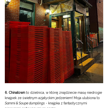
6. Chinatown
to dzielnica, w której znajdziecie masę niedrogie
knajpek ze świetnym azjatyckim jedzeniem! Moja ulubiona to
Sammi & Soupe dumplings
- knajpka z fantastycznymi