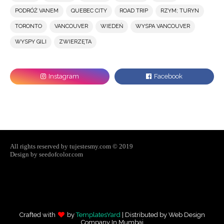
PODRÓŻ VANEM
QUEBEC CITY
ROAD TRIP
RZYM; TURYN
TORONTO
VANCOUVER
WIEDEŃ
WYSPA VANCOUVER
WYSPY GILI
ZWIERZĘTA
All rights reserved by tujestesmy.com © 2019
Design by seedofcolor.com
Crafted with
by
TemplatesYard
| Distributed by
Web Design
Company In Mumbai