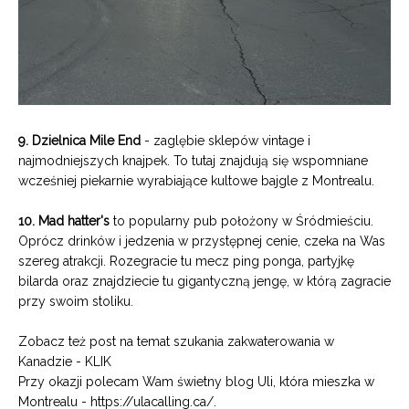
9. Dzielnica Mile End
-
zaglębie sklepów vintage i
najmodniejszych knajpek. To tutaj znajdują się wspomniane
wcześniej piekarnie wyrabiające kultowe bajgle z Montrealu.
10. Mad hatter's
to popularny pub położony w Śródmieściu.
Oprócz drinków i jedzenia w przystępnej cenie, czeka na Was
szereg atrakcji. Rozegracie tu mecz ping ponga, partyjkę
bilarda oraz znajdziecie tu gigantyczną jengę, w którą zagracie
przy swoim stoliku.
Zobacz też post na temat szukania zakwaterowania w
Kanadzie -
KLIK
Przy okazji polecam Wam świetny blog Uli, która mieszka w
Montrealu -
https://ulacalling.ca/
.