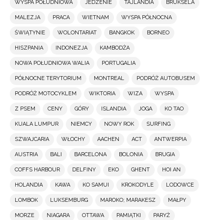
WYSPA POŁUDNIOWA
JEDZENIE
TAJLANDIA
BRUKSELA
MALEZJA
PRACA
WIETNAM
WYSPA PÓŁNOCNA
ŚWIĄTYNIE
WOLONTARIAT
BANGKOK
BORNEO
HISZPANIA
INDONEZJA
KAMBODŻA
NOWA POŁUDNIOWA WALIA
PORTUGALIA
PÓŁNOCNE TERYTORIUM
MONTREAL
PODRÓŻ AUTOBUSEM
PODRÓŻ MOTOCYKLEM
WIKTORIA
WIZA
WYSPA
Z PSEM
CENY
GÓRY
ISLANDIA
JOGA
KO TAO
KUALA LUMPUR
NIEMCY
NOWY ROK
SURFING
SZWAJCARIA
WŁOCHY
AACHEN
ACT
ANTWERPIA
AUSTRIA
BALI
BARCELONA
BOLONIA
BRUGIA
COFFS HARBOUR
DELFINY
EKO
GHENT
HOI AN
HOLANDIA
KAWA
KO SAMUI
KROKODYLE
LODOWCE
LOMBOK
LUKSEMBURG
MAROKO; MARAKESZ
MAŁPY
MORZE
NIAGARA
OTTAWA
PAMIĄTKI
PARYŻ