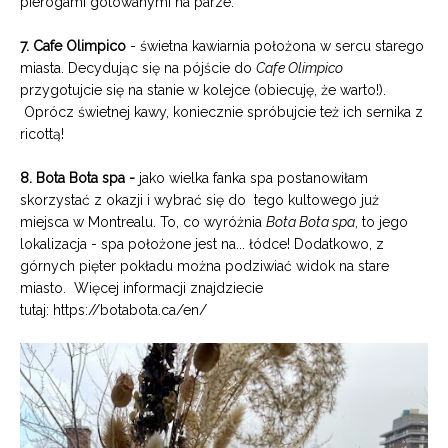
pierogami gotowanymi na parze.
7. Cafe Olimpico
- świetna kawiarnia położona w sercu starego
miasta. Decydując się na pójście do
Cafe Olimpico
przygotujcie się na stanie w kolejce (obiecuję, że warto!).
Oprócz świetnej kawy, koniecznie spróbujcie też ich sernika z
ricottą!
8. Bota Bota spa -
jako wielka fanka spa postanowiłam
skorzystać z okazji i wybrać się do tego kultowego już
miejsca w Montrealu. To, co wyróżnia
Bota Bota spa
, to jego
lokalizacja - spa położone jest na... łódce! Dodatkowo, z
górnych pięter pokładu można podziwiać widok na stare
miasto.
Więcej informacji znajdziecie
tutaj:
https://botabota.ca/en/