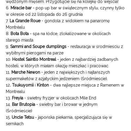
wędzonym mięsem. Przygotujcie się na kolejkę do wejścia!
6.
Miracle bar
- pop up bar w świątecznym stylu, czynny tylko
w okresie od 22 listopada do 26 grudnia
7.
La Grande Roue
- gondola z widokiem na panaromę
Montréalu
8
.
Bota Bota
- spa na łódce, zlokalizowane w okolicach
starego miasta
9.
Sammi and Soupe dumplings
-
restauracja w środmieściu z
wybitnymi pierogami na parze
10.
Hostel Saintlo Montreal
- jeden z najbardziej zadbanych
hosteli, w których miałam okazję mieszkać i pracować
11.
Marche Newon
- jeden z największych i najtańszych
supermaketów z azjatyckim jedzeniem (Śródmieście).
12
.
Tsukuyomi
i
i
Kinton
- dwa najlepsze miejsca z Ramenem w
Montrealu
13.
Freyia
- świetny fryzjer w okolicach Mile End
14.
Bar Brutopia
- świetny bar i browar w jednym
(Śródmieście)
15.
Uncle Tetsu
- japońska piekarnia, specjalizująca się w
sernikach