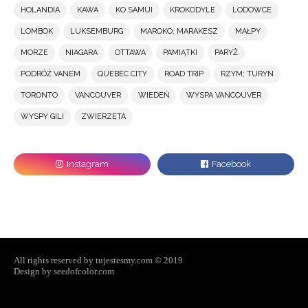
HOLANDIA
KAWA
KO SAMUI
KROKODYLE
LODOWCE
LOMBOK
LUKSEMBURG
MAROKO; MARAKESZ
MAŁPY
MORZE
NIAGARA
OTTAWA
PAMIĄTKI
PARYŻ
PODRÓŻ VANEM
QUEBEC CITY
ROAD TRIP
RZYM; TURYN
TORONTO
VANCOUVER
WIEDEŃ
WYSPA VANCOUVER
WYSPY GILI
ZWIERZĘTA
All rights reserved by tujestesmy.com © 2019
Design by seedofcolor.com