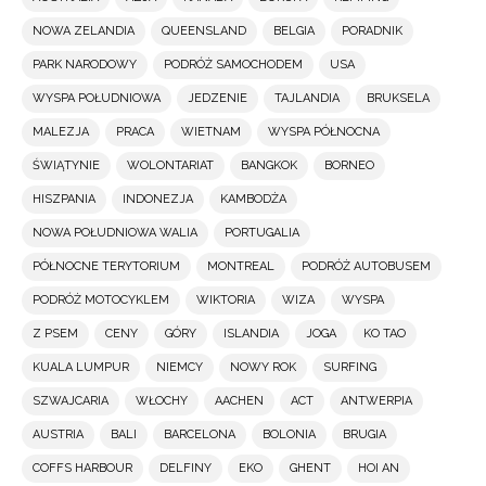
NOWA ZELANDIA
QUEENSLAND
BELGIA
PORADNIK
PARK NARODOWY
PODRÓŻ SAMOCHODEM
USA
WYSPA POŁUDNIOWA
JEDZENIE
TAJLANDIA
BRUKSELA
MALEZJA
PRACA
WIETNAM
WYSPA PÓŁNOCNA
ŚWIĄTYNIE
WOLONTARIAT
BANGKOK
BORNEO
HISZPANIA
INDONEZJA
KAMBODŻA
NOWA POŁUDNIOWA WALIA
PORTUGALIA
PÓŁNOCNE TERYTORIUM
MONTREAL
PODRÓŻ AUTOBUSEM
PODRÓŻ MOTOCYKLEM
WIKTORIA
WIZA
WYSPA
Z PSEM
CENY
GÓRY
ISLANDIA
JOGA
KO TAO
KUALA LUMPUR
NIEMCY
NOWY ROK
SURFING
SZWAJCARIA
WŁOCHY
AACHEN
ACT
ANTWERPIA
AUSTRIA
BALI
BARCELONA
BOLONIA
BRUGIA
COFFS HARBOUR
DELFINY
EKO
GHENT
HOI AN