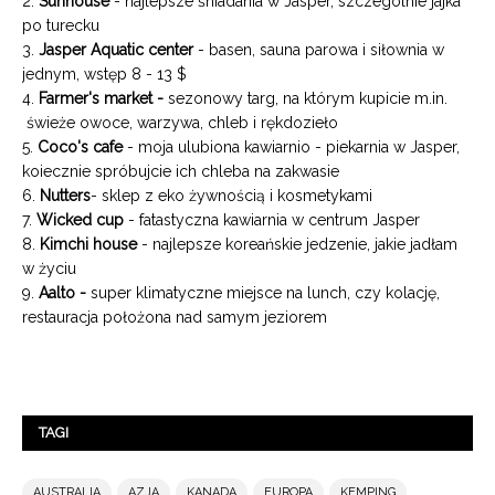
2.
Sunhouse
- najlepsze śniadania w Jasper, szczególnie jajka
po turecku
3.
Jasper Aquatic center
- basen, sauna parowa i siłownia w
jednym, wstęp 8 - 13 $
4.
Farmer's market -
sezonowy targ, na którym kupicie m.in.
świeże owoce, warzywa, chleb i rękdozieło
5.
Coco's cafe
- moja ulubiona kawiarnio - piekarnia w Jasper,
koiecznie spróbujcie ich chleba na zakwasie
6.
Nutters
- sklep z eko żywnością i kosmetykami
7.
Wicked cup
- fatastyczna kawiarnia w centrum Jasper
8.
Kimchi house
- najlepsze koreańskie jedzenie, jakie jadłam
w życiu
9.
Aalto -
super klimatyczne miejsce na lunch, czy kolację,
restauracja położona nad samym jeziorem
TAGI
AUSTRALIA
AZJA
KANADA
EUROPA
KEMPING