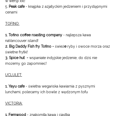
w wersji xxl!
5.
Peak cafe
- knajpka z azjatyckim jedzeniem i przystępnymi
cenami
TOFINO:
1. Tofino coffee roasting company
- najlepsza kawa
naVancouver island!
2. Big Daddy Fish fry Tofino -
śwież
e
ryby i owoce morza oraz
świetne frytki!
3. Spice hut -
wspaniałe indyjskie jedzenie, do dziś nie
możemy go zapomnieć!
UCLULET:
1. Yayu cafe
- świetna wegańska kawiarnia z pysznymi
lunchami, polecamy ich bowle z wędzonym tofu
VICTORIA:
1. Fernwood
- znakomita kawa i ciastka