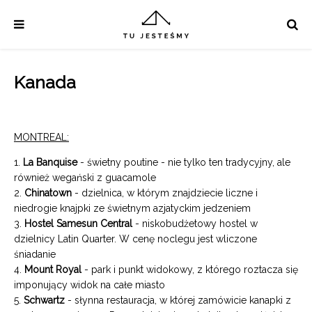
Kanada
MONTREAL:
1.
La Banquise
- świetny poutine - nie tylko ten tradycyjny, ale
również wegański z guacamole
2.
Chinatown
- dzielnica, w którym znajdziecie liczne i
niedrogie knajpki ze świetnym azjatyckim jedzeniem
3.
Hostel Samesun Central
- niskobudżetowy hostel w
dzielnicy Latin Quarter. W cenę noclegu jest wliczone
śniadanie
4.
Mount Royal
- park i punkt widokowy, z którego roztacza się
imponujący widok na całe miasto
5.
Schwartz
- słynna restauracja, w której zamówicie kanapki z