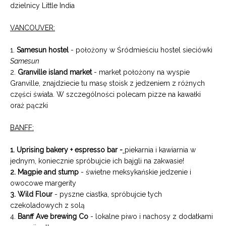
dzielnicy Little India
VANCOUVER:
1.
Samesun hostel
- położony w Śródmieściu hostel sieciówki
Samesun
2.
Granville island market
- market położony na wyspie
Granville, znajdziecie tu masę stoisk z jedzeniem z różnych
części świata. W szczególności polecam pizze na kawałki
oraż pączki
BANFF:
1. Uprising bakery + espresso bar -
piekarnia i kawiarnia w
jednym, koniecznie spróbujcie ich bajgli na zakwasie!
2. Magpie and stump
- świetne meksykańskie jedzenie i
owocowe margerity
3. Wild Flour
- pyszne ciastka, spróbujcie tych
czekoladowych z solą
4.
Banff Ave brewing Co
- lokalne piwo i nachosy z dodatkami