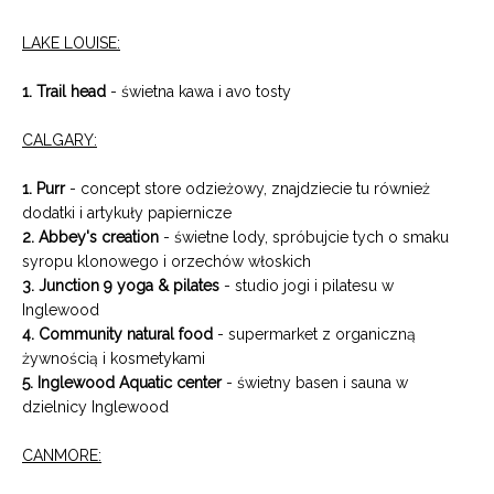
LAKE LOUISE:
1. Trail head
- świetna kawa i avo tosty
CALGARY:
1. Purr
- concept store odzieżowy, znajdziecie tu również
dodatki i artykuły papiernicze
2. Abbey's creation
- świetne lody, spróbujcie tych o smaku
syropu klonowego i orzechów włoskich
3. Junction 9 yoga & pilates
- studio jogi i pilatesu w
Inglewood
4. Community natural food
- supermarket z organiczną
żywnością i kosmetykami
5. Inglewood Aquatic center
- świetny basen i sauna w
dzielnicy Inglewood
CANMORE: