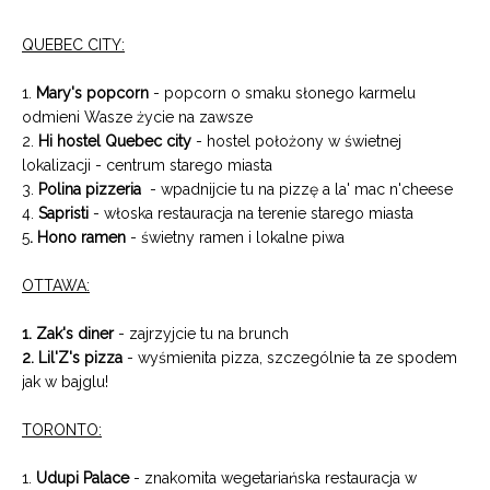
QUEBEC CITY:
1.
Mary's popcorn
- popcorn o smaku słonego karmelu
odmieni Wasze życie na zawsze
2.
Hi hostel Quebec city
- hostel położony w świetnej
lokalizacji - centrum starego miasta
3.
Polina pizzeria
- wpadnijcie tu na pizzę a la' mac n'cheese
4.
Sapristi
- włoska restauracja na terenie starego miasta
5
. Hono ramen
- świetny ramen i lokalne piwa
OTTAWA:
1. Zak's diner
- zajrzyjcie tu na brunch
2.
Lil'Z's pizza
- wyśmienita pizza, szczególnie ta ze spodem
jak w bajglu!
TORONTO:
1.
Udupi Palace
- znakomita wegetariańska restauracja w