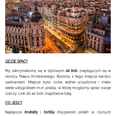
GDZIE SPAĆ?
My zatrzymaliśmy się w stylowym
air bnb
, znajdującym się w
okolicy Pałacu Królewskiego. Byliśmy z tego miejsca bardzo
zadowoleni. Miejsce było ciche, ładnie urządzone i miało
wiele udogodnień m.in. pralkę, w której mogliśmy uprać swoje
rzeczy. Link do air bnb znajdziecie
tutaj
.
CO JEŚĆ?
Najlepsze
krokiety
i
tortillę
(hiszpański omlet)
w różnych