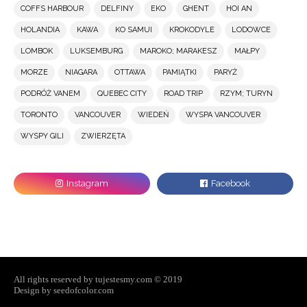
COFFS HARBOUR
DELFINY
EKO
GHENT
HOI AN
HOLANDIA
KAWA
KO SAMUI
KROKODYLE
LODOWCE
LOMBOK
LUKSEMBURG
MAROKO; MARAKESZ
MAŁPY
MORZE
NIAGARA
OTTAWA
PAMIĄTKI
PARYŻ
PODRÓŻ VANEM
QUEBEC CITY
ROAD TRIP
RZYM; TURYN
TORONTO
VANCOUVER
WIEDEŃ
WYSPA VANCOUVER
WYSPY GILI
ZWIERZĘTA
All rights reserved by tujestesmy.com © 2019
Design by seedofcolor.com