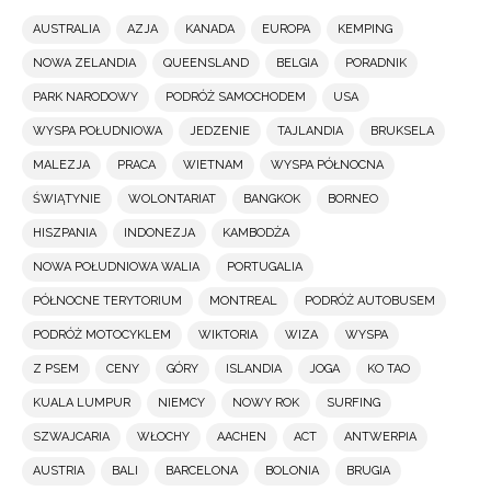
AUSTRALIA
AZJA
KANADA
EUROPA
KEMPING
NOWA ZELANDIA
QUEENSLAND
BELGIA
PORADNIK
PARK NARODOWY
PODRÓŻ SAMOCHODEM
USA
WYSPA POŁUDNIOWA
JEDZENIE
TAJLANDIA
BRUKSELA
MALEZJA
PRACA
WIETNAM
WYSPA PÓŁNOCNA
ŚWIĄTYNIE
WOLONTARIAT
BANGKOK
BORNEO
HISZPANIA
INDONEZJA
KAMBODŻA
NOWA POŁUDNIOWA WALIA
PORTUGALIA
PÓŁNOCNE TERYTORIUM
MONTREAL
PODRÓŻ AUTOBUSEM
PODRÓŻ MOTOCYKLEM
WIKTORIA
WIZA
WYSPA
Z PSEM
CENY
GÓRY
ISLANDIA
JOGA
KO TAO
KUALA LUMPUR
NIEMCY
NOWY ROK
SURFING
SZWAJCARIA
WŁOCHY
AACHEN
ACT
ANTWERPIA
AUSTRIA
BALI
BARCELONA
BOLONIA
BRUGIA