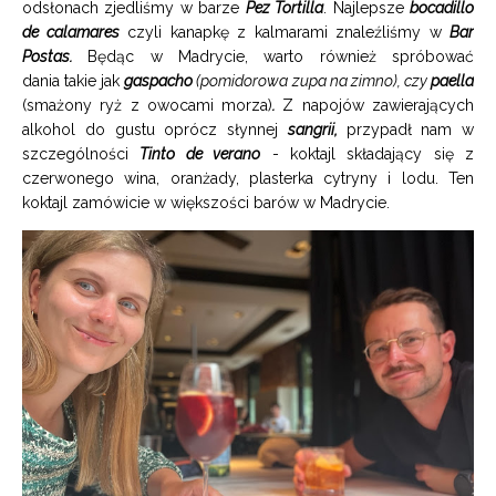
odsłonach zjedliśmy w barze
Pez Tortilla
. Najlepsze
bocadillo
de calamares
czyli kanapkę z kalmarami znaleźliśmy w
Bar
Postas.
Będąc w Madrycie, warto również spróbować
dania takie jak
gaspacho
(pomidorowa zupa na zimno), czy
paella
(smażony ryż z owocami morza)
.
Z napojów zawierających
alkohol do gustu oprócz słynnej
sangrii,
przypadł nam w
szczególności
Tinto de verano
- koktajl składający się z
czerwonego wina, oranżady, plasterka cytryny i lodu. Ten
koktajl zamówicie w większości barów w Madrycie.