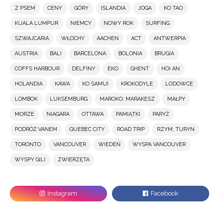
Z PSEM
CENY
GÓRY
ISLANDIA
JOGA
KO TAO
KUALA LUMPUR
NIEMCY
NOWY ROK
SURFING
SZWAJCARIA
WŁOCHY
AACHEN
ACT
ANTWERPIA
AUSTRIA
BALI
BARCELONA
BOLONIA
BRUGIA
COFFS HARBOUR
DELFINY
EKO
GHENT
HOI AN
HOLANDIA
KAWA
KO SAMUI
KROKODYLE
LODOWCE
LOMBOK
LUKSEMBURG
MAROKO; MARAKESZ
MAŁPY
MORZE
NIAGARA
OTTAWA
PAMIĄTKI
PARYŻ
PODRÓŻ VANEM
QUEBEC CITY
ROAD TRIP
RZYM; TURYN
TORONTO
VANCOUVER
WIEDEŃ
WYSPA VANCOUVER
WYSPY GILI
ZWIERZĘTA