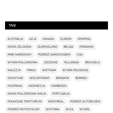
TAGI
AUSTRALIA
AZJA
KANADA
EUROPA
KEMPING
NOWA ZELANDIA
QUEENSLAND
BELGIA
PORADNIK
PARK NARODOWY
PODRÓŻ SAMOCHODEM
USA
WYSPA POŁUDNIOWA
JEDZENIE
TAJLANDIA
BRUKSELA
MALEZJA
PRACA
WIETNAM
WYSPA PÓŁNOCNA
ŚWIĄTYNIE
WOLONTARIAT
BANGKOK
BORNEO
HISZPANIA
INDONEZJA
KAMBODŻA
NOWA POŁUDNIOWA WALIA
PORTUGALIA
PÓŁNOCNE TERYTORIUM
MONTREAL
PODRÓŻ AUTOBUSEM
PODRÓŻ MOTOCYKLEM
WIKTORIA
WIZA
WYSPA