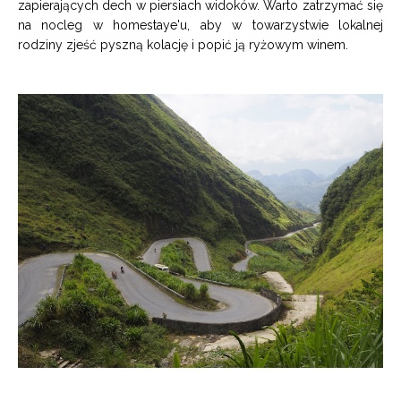
zapierających dech w piersiach widoków. Warto zatrzymać się
na nocleg w homestaye'u, aby w towarzystwie lokalnej
rodziny zjeść pyszną kolację i popić ją ryżowym winem.