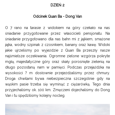
DZIEŃ 2
Odcinek Quan Ba - Dong Van
O 7 rano na tarasie z widokiem na góry czekało na nas
śniadanie przygotowane przez właścicieli pensjonatu. Na
śniadanie przygotowano dla nas bahn mi z jajkiem, smażone
jajka, wodny szpinak z czosnkiem, banany oraz kawę. Widoki
jakie ujrzeliśmy po wyjeździe z Quan Ba przeszły nasze
najśmielsze oczekiwania. Ogromne zielone wzgórza pokryte
mgłą, majestatyczne góry oraz skały porośnięte zielenią na
długo pozostaną nam w pamięci. Podczas przejażdżka na
wysokości ? m dosłownie przejeżdżaliśmy przez chmury.
Droga chwilami bywa niebezpieczna szczególnie gdy na
wąskim pasie trzeba się wyminąć z ciężarówką. Tego dnia
przyjechaliśmy ok. 100 km. Zmęczeni dojechaliśmy do Dong
Van i tu spędziliśmy kolejny nocleg.