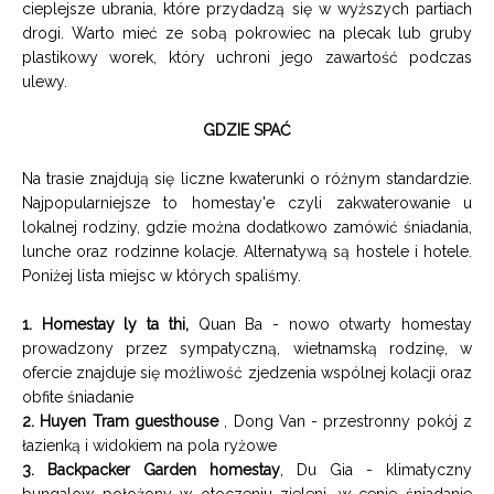
cieplejsze ubrania, które przydadzą się w wyższych partiach
drogi. Warto mieć ze sobą pokrowiec na plecak lub gruby
plastikowy worek, który uchroni jego zawartość podczas
ulewy.
GDZIE SPAĆ
Na trasie znajdują się liczne kwaterunki o różnym standardzie.
Najpopularniejsze to homestay'e czyli zakwaterowanie u
lokalnej rodziny, gdzie można dodatkowo zamówić śniadania,
lunche oraz rodzinne kolacje. Alternatywą są hostele i hotele.
Poniżej lista miejsc w których spaliśmy.
1.
Homestay ly ta thi
,
Quan Ba
- nowo otwarty homestay
prowadzony przez sympatyczną, wietnamską rodzinę, w
ofercie znajduje się możliwość zjedzenia wspólnej kolacji oraz
obfite śniadanie
2.
Huyen Tram guesthouse
, Dong Van - przestronny pokój z
łazienką i widokiem na pola ryżowe
3.
Backpacker Garden homestay
,
Du Gia - klimatyczny