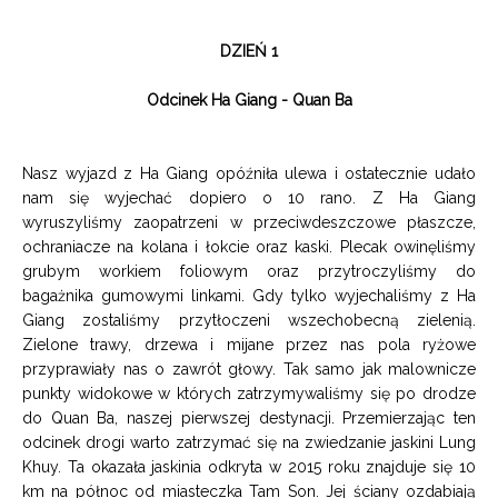
DZIEŃ 1
Odcinek Ha Giang - Quan Ba
Nasz wyjazd z Ha Giang opóźniła ulewa i ostatecznie udało
nam się wyjechać dopiero o 10 rano.
Z Ha Giang
wyruszyliśmy zaopatrzeni w przeciwdeszczowe płaszcze,
ochraniacze na kolana i łokcie oraz kaski. Plecak owinęliśmy
grubym workiem foliowym oraz przytroczyliśmy do
bagażnika gumowymi linkami.
Gdy tylko wyjechaliśmy z Ha
Giang zostaliśmy przytłoczeni wszechobecną zielenią.
Zielone trawy, drzewa i mijane przez nas pola ryżowe
przyprawiały nas o zawrót głowy. Tak samo jak malownicze
punkty widokowe w których zatrzymywaliśmy się po drodze
do Quan Ba, naszej pierwszej destynacji. Przemierzając ten
odcinek drogi warto zatrzymać się na zwiedzanie jaskini Lung
Khuy. Ta okazała jaskinia odkryta w 2015 roku znajduje się 10
km na północ od miasteczka Tam Son. Jej ściany ozdabiają