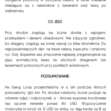
bungalow położony w otoczeniu zieleni, w cenie śniadanie
składające się z naleśników z bananami oraz kawy po
wietnamsku
CO JEŚĆ
Przy drodze znajdują się liczne stoiska z napojami,
przekąskami i daniami obiadowymi. Nie zdążycie zgłodnieć,
bo stragany znajdują się mniej więcej co kilka kilometrów. Do
najpopularniejszych dań na trasie należą zupa pho i smażony
ryż. Gdy dopadnie was zmęczenie najlepiej zregenerujecie się
pijąc aromatyczną kawę na ulicznych straganach lub
kawiarniach położonych przy punktach widokowym.
PODSUMOWANIE
Ha Giang Loop przejechaliśmy w 4 dni podczas których
pokonaliśmy 390 km. Po drodze robiliśmy liczne postoje na
robienie zdjęć i odpoczynek. 4 - dniowa wyprawa kosztowała
nas łącznie niewiele ponad 80 USD. Wypożyczenie
motocykla to koszt ok. 6 USD za dobę, co daję kwotę 24 $ za