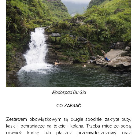
Wodospad Du Gia
CO ZABRAĆ
Zestawem obowiązkowym są długie spodnie, zakryte buty,
kaski i ochraniacze na łokcie i kolana. Trzeba mieć ze sobą
również kurtkę lub płaszcz przeciwdeszczowy oraz