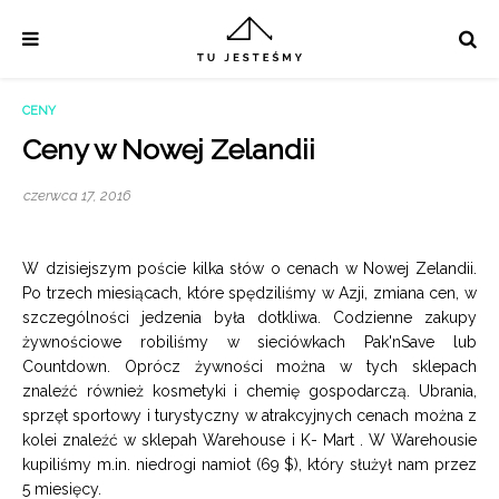
CENY
Ceny w Nowej Zelandii
czerwca 17, 2016
W dzisiejszym poście kilka słów o cenach w Nowej Zelandii.
Po trzech miesiącach, które spędziliśmy w Azji, zmiana cen, w
szczególności jedzenia była dotkliwa. Codzienne zakupy
żywnościowe robiliśmy w sieciówkach
Pak'nSave
lub
Countdown
. Oprócz żywności można w tych sklepach
znaleźć również kosmetyki i chemię gospodarczą. Ubrania,
sprzęt sportowy i turystyczny w atrakcyjnych cenach można z
kolei znaleźć w sklepah
Warehouse
i
K- Mart
. W Warehousie
kupiliśmy m.in. niedrogi namiot (69 $), który służył nam przez
5 miesięcy.