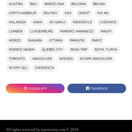
AUSTRIA
BALI
BARCELONA
BOLONIA
BRUGIA
COFFS HARBOUR
DELFINY
EKO
GHENT
HOI AN
HOLANDIA
KAWA
KO SAMUI
KROKODYLE
LODOWCE
LOMBOK
LUKSEMBURG
MAROKO; MARAKESZ
MAŁPY
MORZE
NIAGARA
OTTAWA
PAMIĄTKI
PARYŻ
PODRÓŻ VANEM
QUEBEC CITY
ROAD TRIP
RZYM; TURYN
TORONTO
VANCOUVER
WIEDEŃ
WYSPA VANCOUVER
WYSPY GILI
ZWIERZĘTA
All rights reserved by tujestesmy.com © 2019