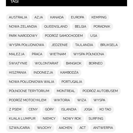
TAGI
AUSTRALIA
AZJA
KANADA
EUROPA
KEMPING
NOWA ZELANDIA
QUEENSLAND
BELGIA
PORADNIK
PARK NARODOWY
PODRÓŻ SAMOCHODEM
USA
WYSPA POŁUDNIOWA
JEDZENIE
TAJLANDIA
BRUKSELA
MALEZJA
PRACA
WIETNAM
WYSPA PÓŁNOCNA
ŚWIĄTYNIE
WOLONTARIAT
BANGKOK
BORNEO
HISZPANIA
INDONEZJA
KAMBODŻA
NOWA POŁUDNIOWA WALIA
PORTUGALIA
PÓŁNOCNE TERYTORIUM
MONTREAL
PODRÓŻ AUTOBUSEM
PODRÓŻ MOTOCYKLEM
WIKTORIA
WIZA
WYSPA
Z PSEM
CENY
GÓRY
ISLANDIA
JOGA
KO TAO
KUALA LUMPUR
NIEMCY
NOWY ROK
SURFING
SZWAJCARIA
WŁOCHY
AACHEN
ACT
ANTWERPIA