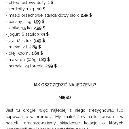
- chleb tostowy duży:
1 $
- ser żółty, 1 kg :
10 $
- masło orzechowe, standardowy słoik:
2,45 $
- banany, 1 kg:
1,99 $
- jabłka, 1,5 kg:
2,99 $
- jogurt, 6 sztuk:
3,39 $
- jaja, 12 sztuk:
3,49 $
- mleko, 2 l:
2,89 $
- olej, 500ml:
1,69 $
- makaron, 500g:
1,89 $
- herbata: 24 torebki:
2,99 $
JAK OSZCZĘDZIĆ NA JEDZENIU?
MIĘSO
Jest tu drogie, więc najlepiej z niego zrezygnować lub
kupować je w promocji. My znaleźliśmy na to sposób - w
hostelu organizowaliśmy składkowe kolacje, o których