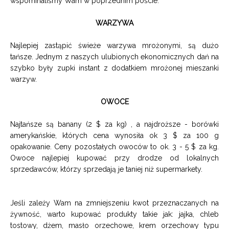
wspominaliśmy Wam w poprzednim
poście
.
WARZYWA
Najlepiej zastąpić świeże warzywa mrożonymi, są dużo
tańsze. Jednym z naszych ulubionych ekonomicznych dań na
szybko były zupki instant z dodatkiem mrożonej mieszanki
warzyw.
OWOCE
Najtańsze są banany (2 $ za kg) , a najdroższe - borówki
amerykańskie, których cena wynosiła ok 3 $ za 100 g
opakowanie. Ceny pozostałych owoców to ok. 3 - 5 $ za kg.
Owoce najlepiej kupować przy drodze od lokalnych
sprzedawców, którzy sprzedają je taniej niż supermarkety.
Jeśli zależy Wam na zmniejszeniu kwot przeznaczanych na
żywność, warto kupować produkty takie jak: jajka, chleb
tostowy, dżem, masło orzechowe, krem orzechowy typu